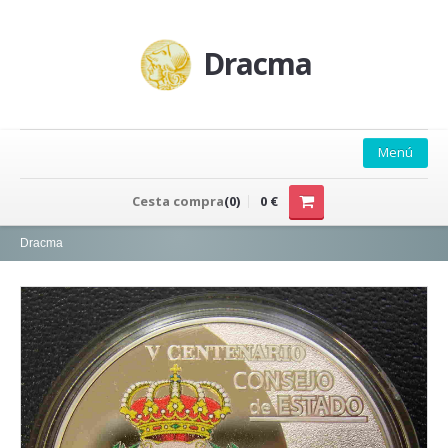
Dracma
Menú
PRINCIPAL
Cesta compra
(0)
0 €
QUIÉNES SOMOS
Dracma
CONTACTO
CATÁLOGO
CATÁLOGO EXCEL