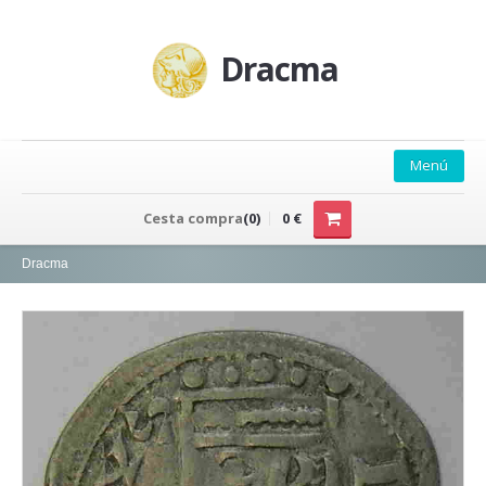
Dracma
Menú
PRINCIPAL
Cesta compra
(0)
0 €
QUIÉNES SOMOS
Dracma
CONTACTO
CATÁLOGO
CATÁLOGO EXCEL