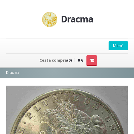
Dracma
Menú
PRINCIPAL
Cesta compra
(0)
0 €
QUIÉNES SOMOS
Dracma
CONTACTO
CATÁLOGO
CATÁLOGO EXCEL