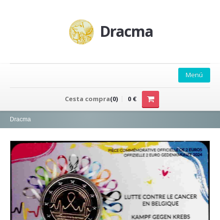
Dracma
Menú
PRINCIPAL
Cesta compra
(0)
0 €
QUIÉNES SOMOS
Dracma
CONTACTO
CATÁLOGO
CATÁLOGO EXCEL